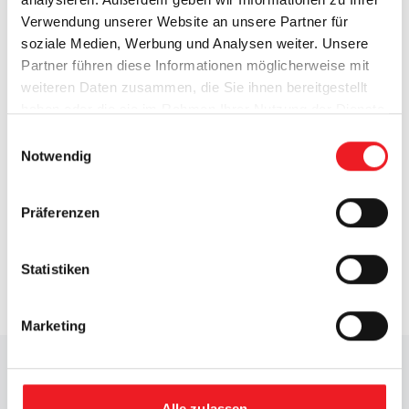
Verwendung unserer Website an unsere Partner für
soziale Medien, Werbung und Analysen weiter. Unsere
Partner führen diese Informationen möglicherweise mit
weiteren Daten zusammen, die Sie ihnen bereitgestellt
haben oder die sie im Rahmen Ihrer Nutzung der Dienste
gesammelt haben.
Einwilligungsauswahl
Notwendig
Präferenzen
Conflict
Minerals
Statistiken
Sourcing Policy
Marketing
info@aic-europe.com
+49 2151 49435
Alle zulassen