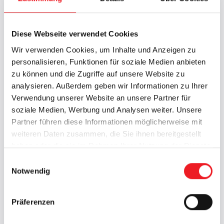
*
Telefon
Diese Webseite verwendet Cookies
Wir verwenden Cookies, um Inhalte und Anzeigen zu
Ich wünsche technische Unterstützung bei
personalisieren, Funktionen für soziale Medien anbieten
zu können und die Zugriffe auf unsere Website zu
Lebensdauerberechnung
analysieren. Außerdem geben wir Informationen zu Ihrer
Kondensator so kompakt wie möglich
Verwendung unserer Website an unsere Partner für
Sehr lange Lebensdauer
soziale Medien, Werbung und Analysen weiter. Unsere
Allgemeine technische Infos zu
Partner führen diese Informationen möglicherweise mit
Kondensatoren
weiteren Daten zusammen, die Sie ihnen bereitgestellt
Muster mit Thermofühler
haben oder die sie im Rahmen Ihrer Nutzung der Dienste
Nachricht
gesammelt haben.
Einwilligungsauswahl
Notwendig
Präferenzen