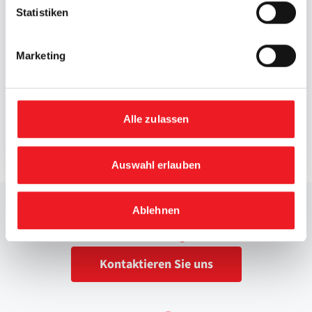
Statistiken
Hiermit akzeptiere ich die von mir zur Kenntnis
genommene
Datenschutzerklärung
. Sie können diese
Marketing
Einwilligung jederzeit widerrufen. Dazu reicht eine
formlose Mitteilung per E-Mail an uns.
Verschicken
Alle zulassen
Auswahl erlauben
Ablehnen
info@aic-europe.com
+49 2151 49435
Kontaktieren Sie uns